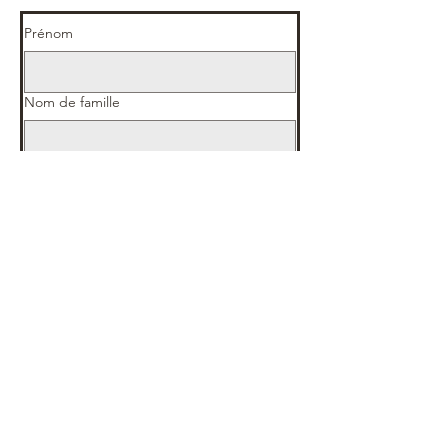
Prénom
Nom de famille
Nom de l'entreprise s'il y a lieu
E‑mail
Téléphone
Adresse